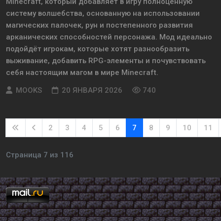
Minecraft, который добавляет в игру полноценную
систему волшебства, основанную на использовании
магических палочек, рун и постепенного развития
арканических способностей персонажа. Мод идеально
подойдёт игрокам, которые хотят разнообразить
выживание, добавить RPG-элементы и почувствовать
себя настоящим магом в мире Minecraft.
MOOKS
20 ЯНВАРЯ 2026
740
2
3
4
5
6
7
8
9
10
11
Страница 7 из 116