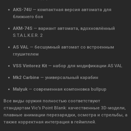
AKS-74U
— компактная версия автомата для
ближнего боя
AKM-74S
— вариант автомата, вдохновлённый
S.T.A.L.K.E.R. 2
AS VAL
— бесшумный автомат со встроенным
глушителем
VSS Vintorez Kit
— набор для модификации AS VAL
Mk2 Carbine
— универсальный карабин
Malyuk
— современная компоновка bullpup
Все виды оружия полностью соответствуют
стандартам Vic's Point Blank: качественные 3D-модели,
плавные анимации перезарядки, осмотра и стрельбы, а
также корректная интеграция в геймплей.