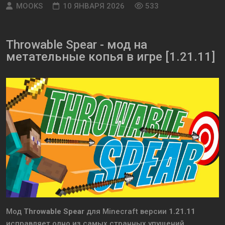
MOOKS
10 ЯНВАРЯ 2026
533
Thrоwаble Spеаr - мод на
метательные копья в игре [1.21.11]
Мод
Throwable Spear
для Minecraft версии
1.21.11
исправляет одно из самых странных упущений