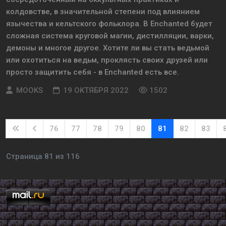
колдовстве, в значительной степени под влиянием
язычества и кельтского фольклора. В Enchanted будет
сложная система круговой магии, дистилляции, варки,
демоны и многое другое. Хотите ли вы стать ведьмой
или охотиться на ведьм, проклясть своих друзей или
просто защитить себя - в Enchanted есть все.
MOOKS
19 ОКТЯБРЯ 2022
1502
76
77
78
79
80
81
82
83
Страница 81 из 116