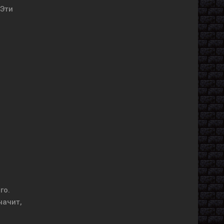
 Эти
го.
начит,