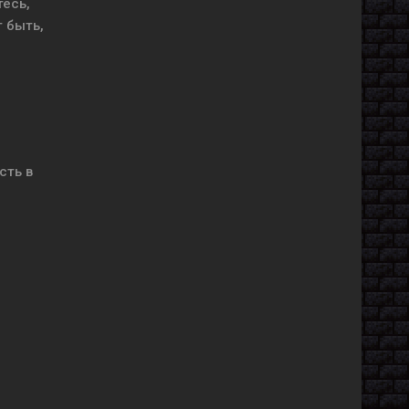
тесь,
 быть,
сть в