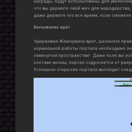
награды, будут использованы для увеличени
что вы держите свой меч для мародерства, 
даже держите его все время, если сможете
Вызывание врат
Удерживая Жемчужину врат, щелкните право
нормальной работы портала необходимо зна
замкнутом пространстве! Даже если вы усп
составе волны, портал содрогнется от раз
Успешное открытие портала выглядит сле