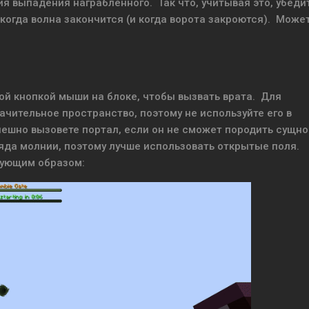
я выпадения награбленного. Так что, учитывая это, убеди
когда волна закончится (и когда ворота закроются). Может
.
й кнопкой мыши на блоке, чтобы вызвать врата. Для
чительное пространство, поэтому не используйте его в
ешно вызовете портал, если он не сможет породить сущно
ряда молнии, поэтому лучше использовать открытые поля.
дующим образом: