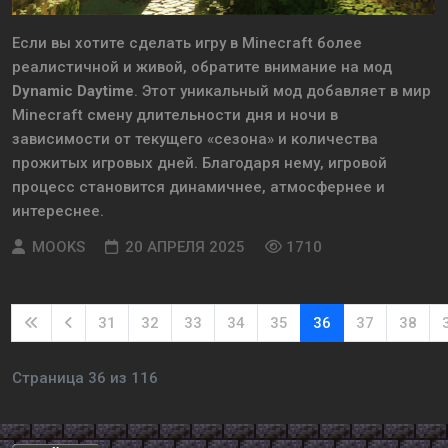
Если вы хотите сделать игру в Minecraft более
реалистичной и живой, обратите внимание на мод
Dynamic Daytime
. Этот уникальный мод добавляет в мир
Minecraft смену длительности дня и ночи в
зависимости от текущего «сезона» и количества
прожитых игровых дней. Благодаря нему, игровой
процесс становится динамичнее, атмосфернее и
интереснее.
MOOKS
20 АПРЕЛЯ 2025
1710
31
32
33
34
35
36
37
38
Страница 36 из 116