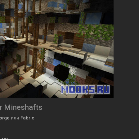
r Mineshafts
Forge
или
Fabric