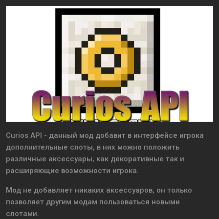
Curios API - данный мод добавит в интерфейсе игрока
дополнительные слоты, в них можно положить
различные аксессуары, как декоративные так и
расширяющие возможности игрока.
Мод не добавляет никаких аксессуаров, он только
позволяет другим модам пользоваться новыми
слотами.