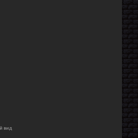
й вид