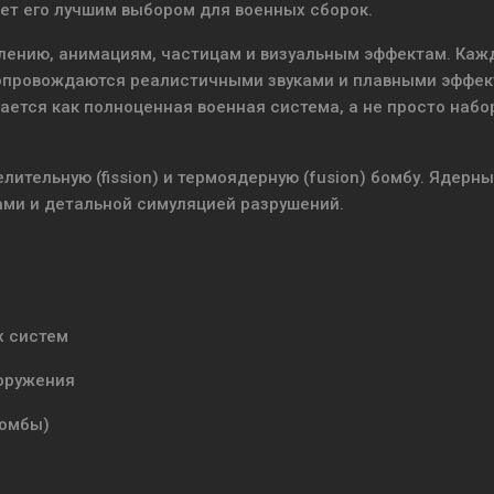
лает его лучшим выбором для военных сборок.
лению, анимациям, частицам и визуальным эффектам. Ка
сопровождаются реалистичными звуками и плавными эффек
ется как полноценная военная система, а не просто набо
лительную (fission) и термоядерную (fusion) бомбу. Ядерн
и и детальной симуляцией разрушений.
х систем
оружения
бомбы)