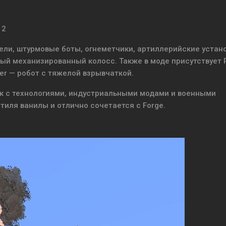
 2
ли, штурмовые боты, огнеметчики, артиллерийские устано
ный механизированный колосс. Также в моде присутствует 
er — робот с тяжелой взрывчаткой.
к с технологиями, индустриальными модами и военными
стиля ванилы и отлично сочетается с Forge.