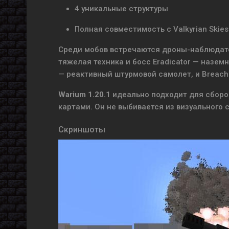
4 уникальные структуры
Полная совместимость с Valkyrian Skies
Среди мобов встречаются дроны-наблюдате
тяжелая техника и босс Eradicator — назем
— реактивный штурмовой самолет, и Breach
Warium 1.20.1
идеально подходит для сборо
картами. Он не выбивается из визуального 
Скриншоты