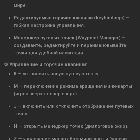
мире.
Редактируемые горячие клавиши (keybindings)
—
гибкая настройка управления.
Менеджер путевых точек (Waypoint Manager)
—
создавайте, редактируйте и переименовывайте
точки для удобной навигации.
⚙️ Управление и горячие клавиши:
K
— установить новую путевую точку.
M
— переключение режима вращения мини-карты
(игрок вверх / север вверх).
J
— включить или отключить отображение путевых
точек.
H
— открыть менеджер точек (диалоговое окно).
Z
— управление масштабом мини-карты (уровни