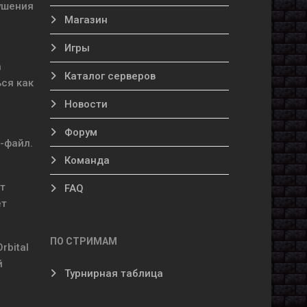
ушения
Магазин
Игры
а
Каталог серверов
ся как
Новости
Форум
r-файл.
Команда
т
FAQ
ет
ПО СТРИМАМ
rbital
й
Турнирная таблица