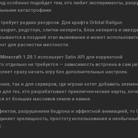
мод особенно подойдет тем, кто любит эксперименты, разр
льными катастрофами.
ребует редких ресурсов. Для крафта Orbital Railgun
азурит, редстоун, слитки незерита, блок незерита и звезд
исывается в поздний этап выживания и может использовать
нт для расчистки местности.
 Minecraft 1.20.1
использует Satin API для корректной
го отдельно не требуется — зависимость встроена в сам ja
оляет сразу начать игру без дополнительных настроек.
ия, так и для серверов, где игроки хотят добавить элемен
 для тех, кто разрабатывает приключенческие карты, хоч
я от больших массивов земли и камня.
ектом, разрушением бедрока и эффектной анимацией, то O
единяет зрелищность, простоту использования и необычны
.