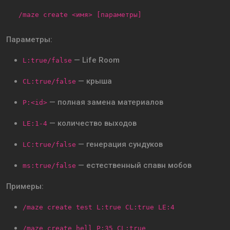
/maze create <имя> [параметры]
Параметры:
— Life Room
L:true/false
— крыша
CL:true/false
— полная замена материалов
P:<id>
— количество выходов
LE:1-4
— генерация сундуков
LC:true/false
— естественный спавн мобов
ms:true/false
Примеры:
/maze create test L:true CL:true LE:4
/maze create hell P:35 CL:true