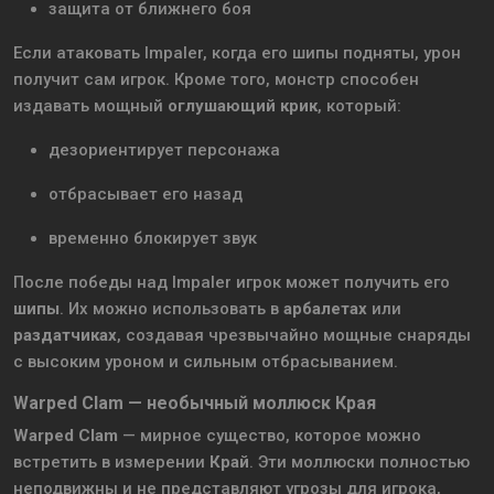
защита от ближнего боя
Если атаковать Impaler, когда его шипы подняты, урон
получит сам игрок. Кроме того, монстр способен
издавать мощный
оглушающий крик
, который:
дезориентирует персонажа
отбрасывает его назад
временно блокирует звук
После победы над Impaler игрок может получить его
шипы
. Их можно использовать в
арбалетах
или
раздатчиках
, создавая чрезвычайно мощные снаряды
с высоким уроном и сильным отбрасыванием.
Warped Clam — необычный моллюск Края
Warped Clam
— мирное существо, которое можно
встретить в измерении
Край
. Эти моллюски полностью
неподвижны и не представляют угрозы для игрока,