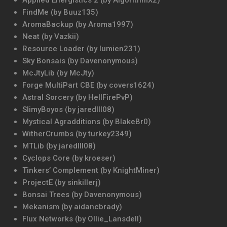
Applied Energistics 2 (by AlgorithmX2)
FindMe (by Buuz135)
AromaBackup (by Aroma1997)
Neat (by Vazkii)
Resource Loader (by lumien231)
Sky Bonsais (by Davenonymous)
McJtyLib (by McJty)
Forge MultiPart CBE (by covers1624)
Astral Sorcery (by HellFirePvP)
SlimyBoyos (by jaredlll08)
Mystical Agradditions (by BlakeBr0)
WitherCrumbs (by turkey2349)
MTLib (by jaredlll08)
Cyclops Core (by kroeser)
Tinkers’ Complement (by KnightMiner)
ProjectE (by sinkillerj)
Bonsai Trees (by Davenonymous)
Mekanism (by aidancbrady)
Flux Networks (by Ollie_Lansdell)