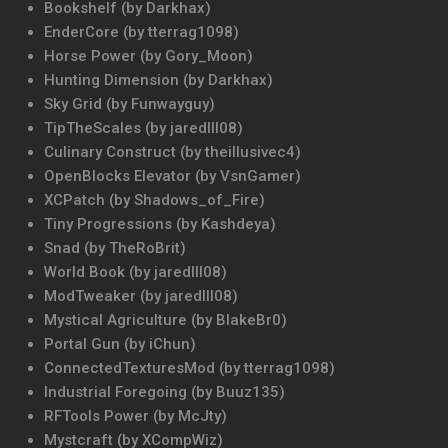
Bookshelf (by Darkhax)
EnderCore (by tterrag1098)
Horse Power (by Gory_Moon)
Hunting Dimension (by Darkhax)
Sky Grid (by Funwayguy)
TipTheScales (by jaredlll08)
Culinary Construct (by theillusivec4)
OpenBlocks Elevator (by VsnGamer)
XCPatch (by Shadows_of_Fire)
Tiny Progressions (by Kashdeya)
Snad (by TheRoBrit)
World Book (by jaredlll08)
ModTweaker (by jaredlll08)
Mystical Agriculture (by BlakeBr0)
Portal Gun (by iChun)
ConnectedTexturesMod (by tterrag1098)
Industrial Foregoing (by Buuz135)
RFTools Power (by McJty)
Mystcraft (by XCompWiz)