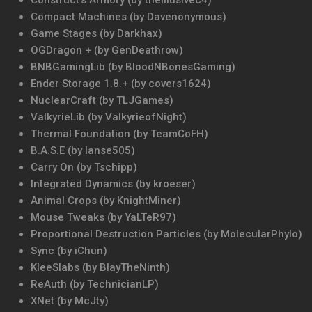
Construct’s Armory (by theillusivec4)
Compact Machines (by Davenonymous)
Game Stages (by Darkhax)
OGDragon + (by GenDeathrow)
BNBGamingLib (by BloodNBonesGaming)
Ender Storage 1.8.+ (by covers1624)
NuclearCraft (by TLJGames)
ValkyrieLib (by ValkyrieofNight)
Thermal Foundation (by TeamCoFH)
B.A.S.E (by lanse505)
Carry On (by Tschipp)
Integrated Dynamics (by kroeser)
Animal Crops (by KnightMiner)
Mouse Tweaks (by YaLTeR97)
Proportional Destruction Particles (by MolecularPhylo)
Sync (by iChun)
KleeSlabs (by BlayTheNinth)
ReAuth (by TechnicianLP)
XNet (by McJty)