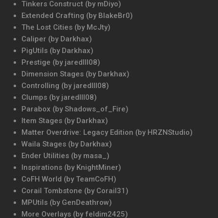
Tinkers Construct (by mDiyo)
Extended Crafting (by BlakeBr0)
The Lost Cities (by McJty)
Caliper (by Darkhax)
PigUtils (by Darkhax)
Prestige (by jaredlll08)
Dimension Stages (by Darkhax)
Controlling (by jaredlll08)
Clumps (by jaredlll08)
Parabox (by Shadows_of_Fire)
Item Stages (by Darkhax)
Matter Overdrive: Legacy Edition (by HRZNStudio)
Waila Stages (by Darkhax)
Ender Utilities (by masa_)
Inspirations (by KnightMiner)
CoFH World (by TeamCoFH)
Corail Tombstone (by Corail31)
MPUtils (by GenDeathrow)
More Overlays (by feldim2425)