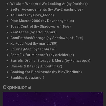
Wawla – What Are We Looking At (by Darkhax)
Better Advancements (by Way2muchnoise)
TallGates (by Gory_Moon)
Pipe Master 2000 (by Davenonymous)
Toast Control (by Shadows_of_Fire)
ZenStages (by artdude543)
ComPatchedStorage (by Shadows_of_Fire)
XL Food Mod (by mariot789)
JourneyMap (by techbrew)
FoamFix for Minecraft (by asiekierka)
Barrels, Drums, Storage & More (by Funwayguy)
Chisels & Bits (by AlgorithmX2)
Cooking for Blockheads (by BlayTheNinth)
Baubles (by azanor)
Скриншоты