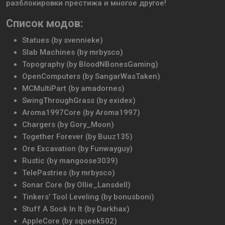
разблокировки престижа и многое другое!
Список модов:
Statues (by svennieke)
Slab Machines (by mrbysco)
Topography (by BloodNBonesGaming)
OpenComputers (by SangarWasTaken)
MCMultiPart (by amadornes)
SwingThroughGrass (by exidex)
Aroma1997Core (by Aroma1997)
Chargers (by Gory_Moon)
Together Forever (by Buuz135)
Ore Excavation (by Funwayguy)
Rustic (by mangoose3039)
TelePastries (by mrbysco)
Sonar Core (by Ollie_Lansdell)
Tinkers’ Tool Leveling (by bonusboni)
Stuff A Sock In It (by Darkhax)
AppleCore (by squeek502)