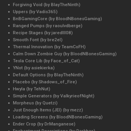
Forgiving Void (by BlayTheNinth)
Uppers (by Vadis365)
BnBGamingCore (by BloodNBonesGaming)
Ranged Pumps (by raoulvdberge)
Recipe Stages (by jaredlll08)
Smooth Font (by bre2el)
Thermal Innovation (by TeamCoFH)
Calm Down Zombie Guy (by BloodNBonesGaming)
Tesla Core Lib (by Face_of_Cat)
YNot (by asiekierka)
Default Options (by BlayTheNinth)
Placebo (by Shadows_of_Fire)
Hwyla (by TehNut)
Simple Generators (by ValkyrieofNight)
Morpheus (by Quetzi)
Just Enough Items (JEI) (by mezz)
Loading Screens (by BloodNBonesGaming)
Ender Crop (by DrManganese)