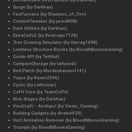
Enchantment Descriptions (by Darkhax)
Surge (by Darkhax)
FastFurnace (by Shadows_of_Fire)
ContentTweaker (by jaredlll08)
Dark Utilities (by Darkhax)
ExtraCells2 (by Destroyer7128)
Tree Growing Simulator (by tterrag1098)
Limitless Structure Blocks (by BloodNBonesGaming)
Guide-API (by TehNut)
CompactStorage (by tattyseal)
Bed Patch (by Mordenkainen3141)
Yoyos (by Raven2396)
Cyclic (by Lothrazar)
CoFH Core (by TeamCoFH)
Mob Stages (by Darkhax)
ViesCraft – Airships! (by Viesis_Gaming)
Building Gadgets (by direwolf20)
Hurt Animation Remover (by BloodNBonesGaming)
Triumph (by BloodNBonesGaming)