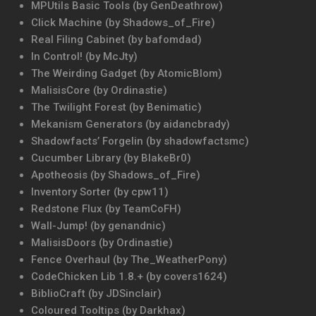
MPUtils Basic Tools (by GenDeathrow)
Click Machine (by Shadows_of_Fire)
Real Filing Cabinet (by bafomdad)
In Control! (by McJty)
The Weirding Gadget (by AtomicBlom)
MalisisCore (by Ordinastie)
The Twilight Forest (by Benimatic)
Mekanism Generators (by aidancbrady)
Shadowfacts’ Forgelin (by shadowfactsmc)
Cucumber Library (by BlakeBr0)
Apotheosis (by Shadows_of_Fire)
Inventory Sorter (by cpw11)
Redstone Flux (by TeamCoFH)
Wall-Jump! (by genandnic)
MalisisDoors (by Ordinastie)
Fence Overhaul (by The_WeatherPony)
CodeChicken Lib 1.8.+ (by covers1624)
BiblioCraft (by JDSinclair)
Coloured Tooltips (by Darkhax)