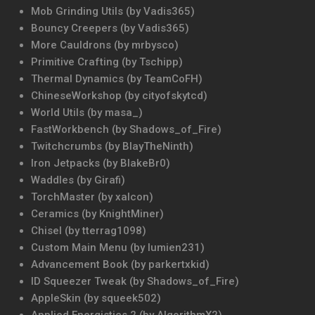
Mob Grinding Utils (by Vadis365)
Bouncy Creepers (by Vadis365)
More Cauldrons (by mrbysco)
Primitive Crafting (by Tschipp)
Thermal Dynamics (by TeamCoFH)
ChineseWorkshop (by cityofskytcd)
World Utils (by masa_)
FastWorkbench (by Shadows_of_Fire)
Twitchcrumbs (by BlayTheNinth)
Iron Jetpacks (by BlakeBr0)
Waddles (by Girafi)
TorchMaster (by xalcon)
Ceramics (by KnightMiner)
Chisel (by tterrag1098)
Custom Main Menu (by lumien231)
Advancement Book (by parkertxkid)
ID Squeezer Tweak (by Shadows_of_Fire)
AppleSkin (by squeek502)