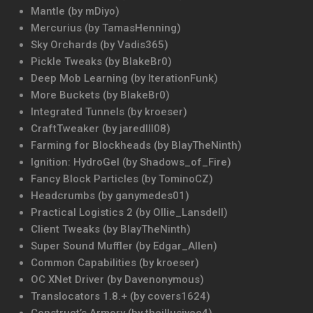
Mantle (by mDiyo)
Mercurius (by TamasHenning)
Sky Orchards (by Vadis365)
Pickle Tweaks (by BlakeBr0)
Deep Mob Learning (by IterationFunk)
More Buckets (by BlakeBr0)
Integrated Tunnels (by kroeser)
CraftTweaker (by jaredlll08)
Farming for Blockheads (by BlayTheNinth)
Ignition: HydroGel (by Shadows_of_Fire)
Fancy Block Particles (by TominoCZ)
Headcrumbs (by ganymedes01)
Practical Logistics 2 (by Ollie_Lansdell)
Client Tweaks (by BlayTheNinth)
Super Sound Muffler (by Edgar_Allen)
Common Capabilities (by kroeser)
OC XNet Driver (by Davenonymous)
Translocators 1.8.+ (by covers1624)