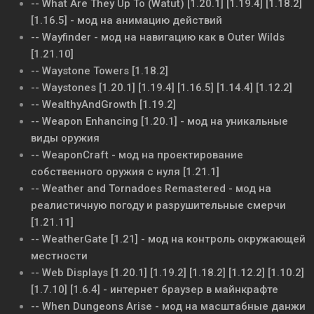
-- What Are They Up To (Watut) [1.20.1] [1.19.4] [1.18.2]
[1.16.5] - мод на анимацию действий
-- Wayfinder - мод на навигацию как в Outer Wilds
[1.21.10]
-- Waystone Towers [1.18.2]
-- Waystones [1.20.1] [1.19.4] [1.16.5] [1.14.4] [1.12.2]
-- WealthyAndGrowth [1.19.2]
-- Weapon Enhancing [1.20.1] - мод на уникальные
виды оружия
-- WeaponCraft - мод на проектирование
собственного оружия с нуля [1.21.1]
-- Weather and Tornadoes Remastered - мод на
реалистичную погоду и разрушительные смерчи
[1.21.11]
-- WeatherGate [1.21] - мод на контроль окружающей
местности
-- Web Displays [1.20.1] [1.19.2] [1.18.2] [1.12.2] [1.10.2]
[1.7.10] [1.6.4] - интернет браузер в майнкрафте
-- When Dungeons Arise - мод на масштабные данжи