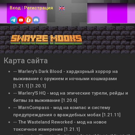
Выберите язык
Вход
|
Регистрация
Карта сайта
-- Warlery's Dark Blood - хардкорный хоррор на
выживание с оружием и ночными кошмарами
[1.21.1] [1.20.1]
-- Warlery'S HQ - мод на эпические турели, рейды и
битвы за выживание [1.20.6]
-- WarnCompass - мод на компас и систему
предупреждения о враждебных мобах [1.21.11]
-- The Wasteland Reworked - мод на новое
токсичное измерение [1.21.1]