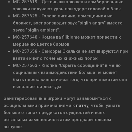
MC-257619 - Детеныши хрюшек и зомбированные
хрюшки получают урон при ударе головой о блок
MC-257625 - Голова пиглина, помещенная на
блокнот, воспроизводит звук "piglin angry" вместо
звука "piglin ambient".
MC-257648 - Команда fillbiome может привести к
мерцанию цветов биомов
MC-257658 - Сенсоры Скалька не активируются при
взятии книг с точеных книжных полок
MC-257663 - Кнопка "Скрыть сообщения" в меню
социальных взаимодействий больше не может
быть переключена из-за того, что при нажатии она
выполняется дважды.
Заинтересованные игроки могут ознакомиться с
официальными примечаниями к
патчу
, чтобы узнать
больше о типах предикатов сущностей и всех
остальных изменениях в этом предварительном
выпуске.