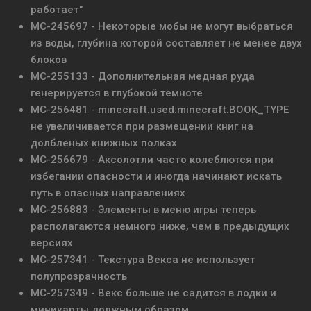
работает"
MC-245697 - Некоторые мобы не могут выбраться
из воды, глубина которой составляет не менее двух
блоков
MC-255133 - Дополнительная медная руда
генерируется в глубокой темноте
MC-256481 - minecraft.used:minecraft.BOOK_TYPE
не увеличивается при размещении книг на
долбленых книжных полках
MC-256679 - Аксолотли часто колеблются при
избегании опасности и иногда начинают искать
путь в опасных направлениях
MC-256883 - Элементы в меню игры теперь
располагаются немного ниже, чем в предыдущих
версиях
MC-257341 - Текстура Векса не использует
полупрозрачность
MC-257349 - Векс больше не садится в лодки и
миникарты должным образом