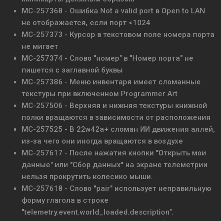
MC-257368 - Ошибка Not a valid port в Open to LAN
не отображается, если порт <1024
MC-257373 - Курсор в текстовом поле номера порта
не мигает
MC-257374 - Слово "номер" в "Номер порта" не
пишется с заглавной буквы
MC-257386 - Меню инвентаря имеет сломанные
текстуры при включенном Programmer Art
MC-257506 - Верхняя и нижняя текстуры книжной
полки вращаются в зависимости от расположения
MC-257525 - В 22w42a+ сломан ИИ движения аллей,
из-за чего они иногда вращаются в воздухе
MC-257617 - После нажатия кнопки "Открыть мои
данные" или "Сбор данных" на экране телеметрии
нельзя прокрутить колесико мыши.
MC-257618 - Слово "pair" использует неправильную
форму глагола в строке
"telemetry.event.world_loaded.description".