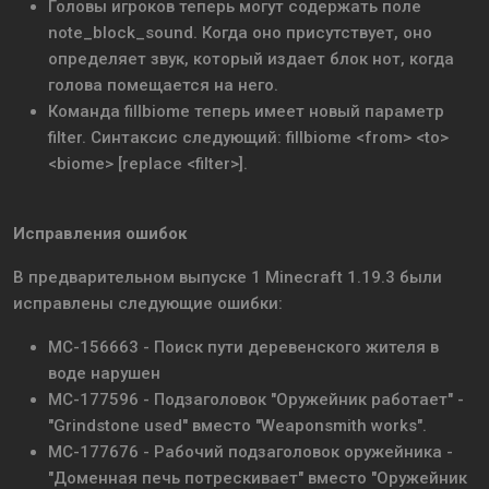
Головы игроков теперь могут содержать поле
note_block_sound. Когда оно присутствует, оно
определяет звук, который издает блок нот, когда
голова помещается на него.
Команда fillbiome теперь имеет новый параметр
filter. Синтаксис следующий: fillbiome <from> <to>
<biome> [replace <filter>].
Исправления ошибок
В предварительном выпуске 1 Minecraft 1.19.3 были
исправлены следующие ошибки:
MC-156663 - Поиск пути деревенского жителя в
воде нарушен
MC-177596 - Подзаголовок "Оружейник работает" -
"Grindstone used" вместо "Weaponsmith works".
MC-177676 - Рабочий подзаголовок оружейника -
"Доменная печь потрескивает" вместо "Оружейник