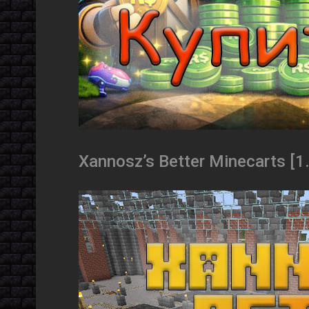
Xannosz’s Better Minecarts [1