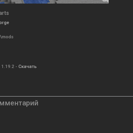
arts
Forge
t\mods
 1.19.2 -
Скачать
омментарий