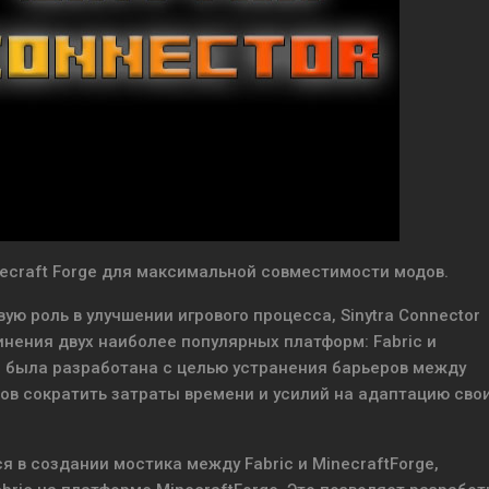
necraft Forge для максимальной совместимости модов.
вую роль в улучшении игрового процесса, Sinytra Connector
ения двух наиболее популярных платформ: Fabric и
и была разработана с целью устранения барьеров между
в сократить затраты времени и усилий на адаптацию сво
я в создании мостика между Fabric и MinecraftForge,