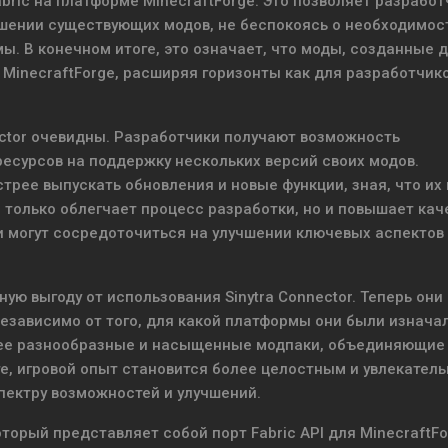
bric на платформе MinecraftForge. Это позволяет разрабо
чшении существующих модов, не беспокоясь о необходимос
. В конечном итоге, это означает, что моды, созданные 
 MinecraftForge, расширяя горизонты как для разработчико
ctor очевидны. Разработчики получают возможность
ресурсов на поддержку нескольких версий своих модов.
стрее выпускать обновления и новые функции, зная, что их
е только облегчает процесс разработки, но и повышает кач
ки могут сосредоточиться на улучшении ключевых аспектов
ую выгоду от использования Sinytra Connector. Теперь они
зависимо от того, для какой платформы они были изнача
лее разнообразные и насыщенные модпаки, объединяющие
те, игровой опыт становится более целостным и увлекател
пектру возможностей и улучшений.
который представляет собой порт Fabric API для MinecraftFo