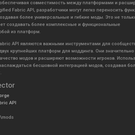
, обеспечивая совместимость между платформами и расши
fied Fabric API, разработчики могут легко переносить функ
создавая более универсальные и гибкие моды. Это не тольк
яет создавать более комплексные и функциональные
юбой из платформ.
ed Fabric API являются важными инструментами для сообщест
двух крупнейших платформ для моддинга. Они значительно
ачество модов и расширяют возможности игроков. Использ
 наслаждаться бесшовной интеграцией модов, создавая бо
.
ector
orge
bric API
t\mods