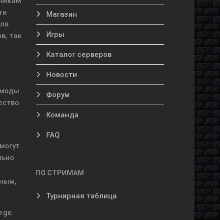
тчикам
ти
Магазин
для
Игры
в, так
Каталог серверов
Новости
 моды
Форум
ество
Команда
FAQ
 могут
льно
ПО СТРИМАМ
ьным,
Турнирная таблица
rge.