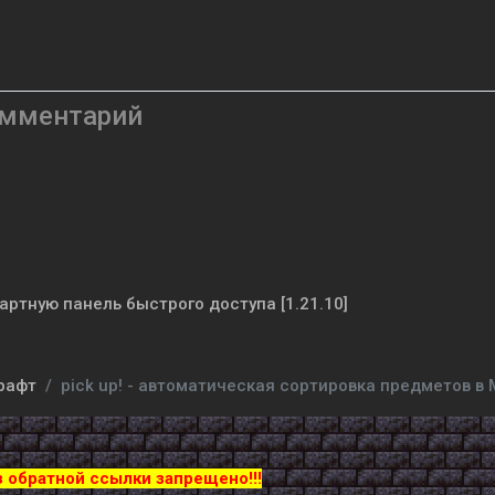
омментарий
ртную панель быстрого доступа [1.21.10]
рафт
pick up! - автоматическая сортировка предметов в Mi
з обратной ссылки запрещено!!!