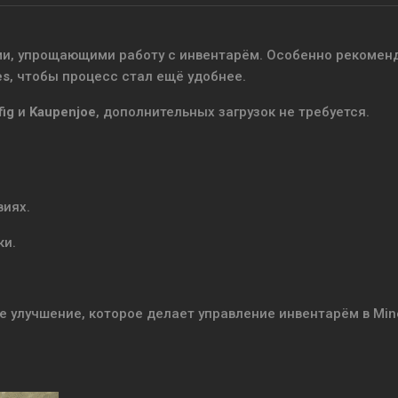
ми, упрощающими работу с инвентарём. Особенно рекомен
es
, чтобы процесс стал ещё удобнее.
fig
и
Kaupenjoe
, дополнительных загрузок не требуется.
виях.
ки.
.
ое улучшение, которое делает управление инвентарём в Min