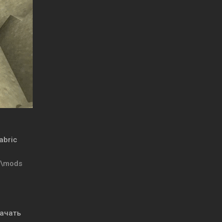
abric
t\mods
ачать