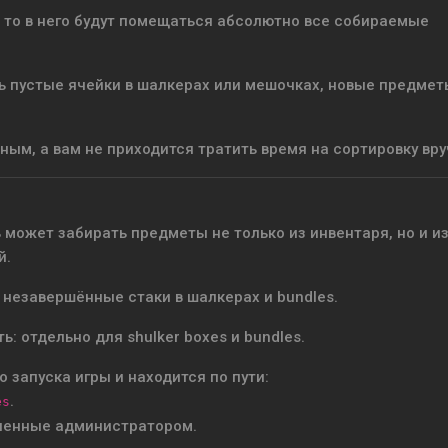
, то в него будут помещаться абсолютно все собираемые
ть пустые ячейки в шалкерах или мешочках, новые предмет
ным, а вам не приходится тратить время на сортировку вру
 может забирать предметы не только из инвентаря, но и и
й.
незавершённые стаки в шалкерах и bundles.
: отдельно для shulker boxes и bundles.
 запуска игры и находится по пути:
.
es
вленные администратором.