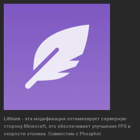
Lithium
- эта модификация оптимизирует серверную
сторону Minecraft, это обеспечивает улучшение FPS и
скорости отклика. Совместим с Phosphor.