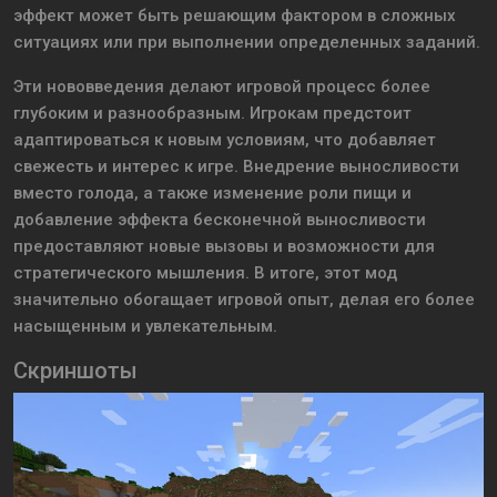
эффект может быть решающим фактором в сложных
ситуациях или при выполнении определенных заданий.
Эти нововведения делают игровой процесс более
глубоким и разнообразным. Игрокам предстоит
адаптироваться к новым условиям, что добавляет
свежесть и интерес к игре. Внедрение выносливости
вместо голода, а также изменение роли пищи и
добавление эффекта бесконечной выносливости
предоставляют новые вызовы и возможности для
стратегического мышления. В итоге, этот мод
значительно обогащает игровой опыт, делая его более
насыщенным и увлекательным.
Скриншоты