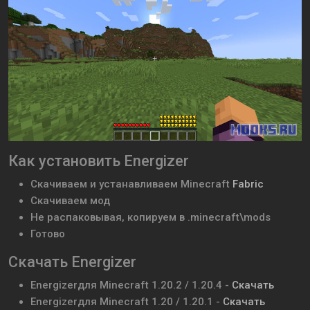
Как установить Energizer
Скачиваем и устанавливаем
Minecraft
Fabric
Скачиваем мод
Не распаковывая, копируем в .minecraft\mods
Готово
Скачать Energizer
Energizerдля Minecraft
1.2
0.2 /
1.20.4
-
Скачать
Energizerдля Minecraft
1.20 /
1.20.1
-
Скачать