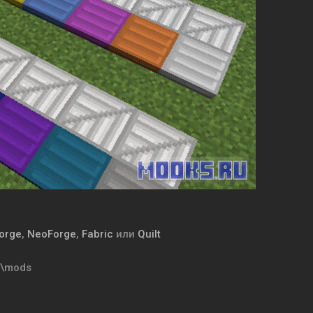
orge
,
NeoForge
,
Fabric
или
Quilt
t\mods