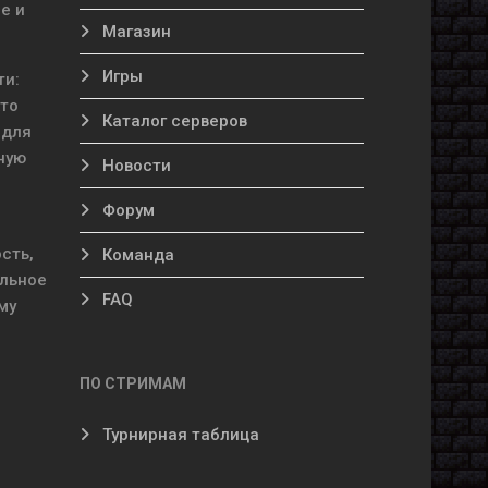
е и
Магазин
Игры
ти:
кто
Каталог серверов
 для
ную
Новости
Форум
сть,
Команда
ельное
FAQ
му
ПО СТРИМАМ
Турнирная таблица