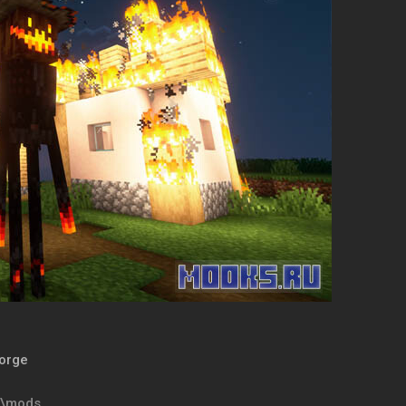
Forge
t\mods