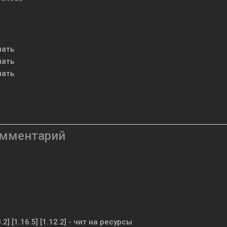
чать
чать
чать
омментарий
8.2] [1.16.5] [1.12.2] - чит на ресурсы