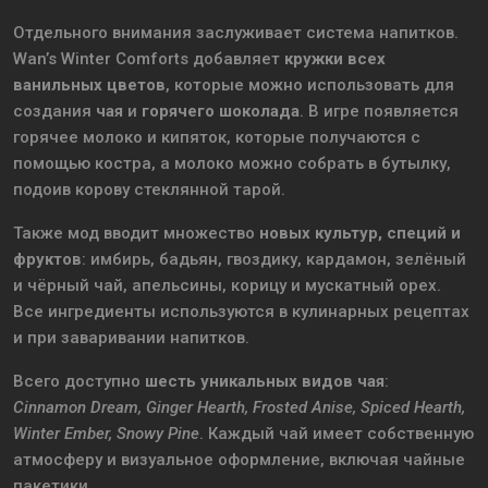
Отдельного внимания заслуживает система напитков.
Wan’s Winter Comforts добавляет
кружки всех
ванильных цветов
, которые можно использовать для
создания
чая
и
горячего шоколада
. В игре появляется
горячее молоко и кипяток, которые получаются с
помощью костра, а молоко можно собрать в бутылку,
подоив корову стеклянной тарой.
Также мод вводит множество
новых культур, специй и
фруктов
: имбирь, бадьян, гвоздику, кардамон, зелёный
и чёрный чай, апельсины, корицу и мускатный орех.
Все ингредиенты используются в кулинарных рецептах
и при заваривании напитков.
Всего доступно
шесть уникальных видов чая
:
Cinnamon Dream, Ginger Hearth, Frosted Anise, Spiced Hearth,
Winter Ember, Snowy Pine
. Каждый чай имеет собственную
атмосферу и визуальное оформление, включая чайные
пакетики.