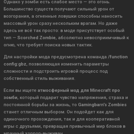
Однако у зомби есть слабое место — это огонь.
Большинство существ получают сильный урон от
возгорания, а огненные ловушки способны наносить
массовый урон сразу нескольким врагам. Но даже
здесь не всё так просто: в моде присутствует особый
тип —
Scorched Zombie
, абсолютно невосприимчивый к
огню, что требует поиска новых тактик.
Для настройки мода предусмотрена команда
/function
config:gbz
, позволяющая изменить параметры
сложности и подстроить игровой процесс под
собственный стиль выживания.
Если вы ищете
атмосферный мод для Minecraft про
зомби
, который подарит чувство напряжения, страха и
постоянной борьбы за жизнь, то
Gamingbarn's Zombies
станет отличным выбором. Он подойдет как для
одиночного прохождения, так и для кооперативной
игры с друзьями, превращая привычный мир блоков в
мрачный хоррор-выживач.