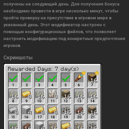
получены на следующий день. Для получения бонуса
необходимо провести в игре несколько минут, чтобы
пройти проверку на присутствие в игровом мире в
указанный день. Этот модификатор настроен с
помощью конфигурационных файлов, что позволяет
настроить модификацию под конкретные предпочтения
игроков.
Скриншоты