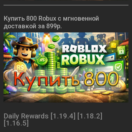
Купить 800 Robux с мгновенной
доставкой за 899р.
Daily Rewards [1.19.4] [1.18.2]
[1.16.5]