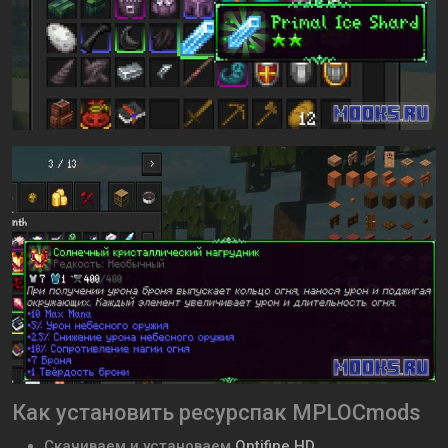
Как установить ресурспак MPLOCmods
Скачиваем и установаем
Optifine HD