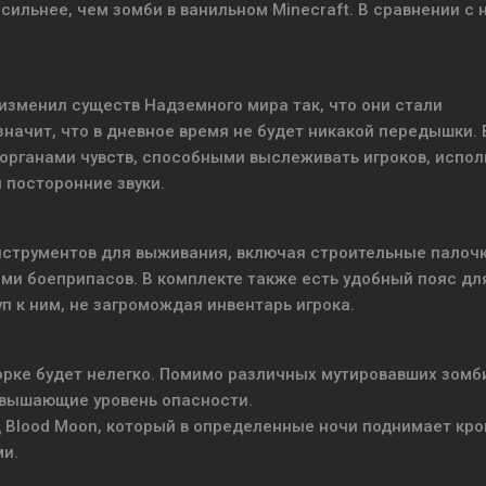
ильнее, чем зомби в ванильном Minecraft. В сравнении с 
 изменил существ Надземного мира так, что они стали
значит, что в дневное время не будет никакой передышки. 
органами чувств, способными выслеживать игроков, испол
 посторонние звуки.
инструментов для выживания, включая строительные палочк
ми боеприпасов. В комплекте также есть удобный пояс дл
п к ним, не загромождая инвентарь игрока.
рке будет нелегко. Помимо различных мутировавших зомб
повышающие уровень опасности.
од Blood Moon, который в определенные ночи поднимает кр
ми.