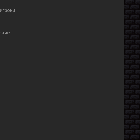
 игроки
ение