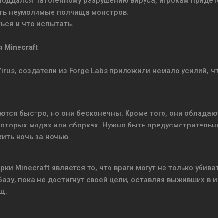
поддался патогенному разрушению вируса, игрокам придет
ть неумолимые полчища монстров.
ться и что испытать.
я Minecraft
irus, создатели из Forge Labs приложили немало усилий, ч
гаются быстро, но они бесконечны. Кроме того, они обладаю
екоторых модах или сборках. Нужно быть предусмотрительн
ить ночь за ночью.
и Minecraft является то, что враги могут не только убива
азу, пока не достигнут своей цели, оставляя выживших в и
щ.