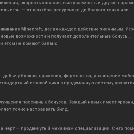
движения, скорость копания, выживаемость и другие парам
иль игры — от шахтёра-ресурсника до боевого танка или
живание Minecraft
, делая каждое действие значимым. Игр
 новые возможности и получает дополнительные бонусы,
ри этом не ломают баланс.
: добычу блоков, сражения, фермерство, разведение мобо
стандартный игровой цикл в продуманную систему развития
улучшения пассивных бонусов. Каждый навык имеет уровни
оляет точно настраивать билд.
ма черт — продвинутый механизм специализации. С его по