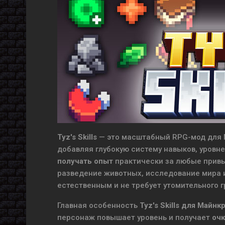
Tyz's Skills
— это масштабный RPG-мод для M
добавляя глубокую систему навыков, уровн
получать опыт
практически за любые привы
разведение животных, исследование мира 
естественным и не требует утомительного г
Главная особенность
Tyz's Skills для Майнк
персонаж повышает уровень и получает
очк