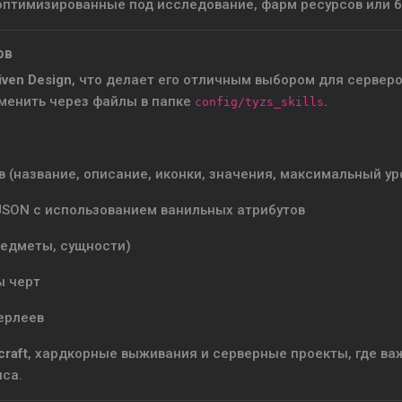
оптимизированные под исследование, фарм ресурсов или б
ов
iven Design
, что делает его отличным выбором для серверо
менить через файлы в папке
.
config/tyzs_skills
(название, описание, иконки, значения, максимальный ур
JSON с использованием ванильных атрибутов
редметы, сущности)
ы черт
ерлеев
raft
, хардкорные выживания и серверные проекты, где в
нса.