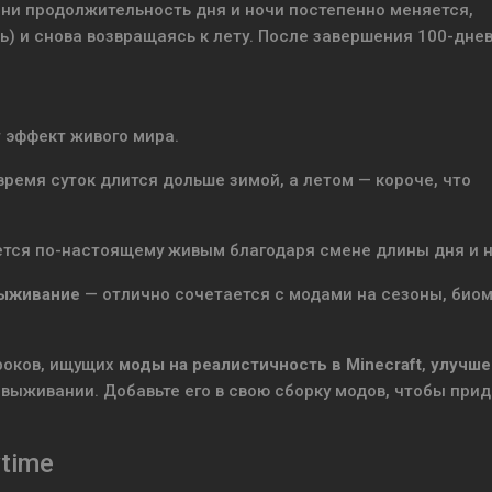
ени продолжительность дня и ночи постепенно меняется,
чь) и снова возвращаясь к лету. После завершения 100-дне
 эффект живого мира.
ремя суток длится дольше зимой, а летом — короче, что
тся по-настоящему живым благодаря смене длины дня и н
выживание
— отлично сочетается с модами на сезоны, био
роков, ищущих
моды на реалистичность в Minecraft
,
улучше
выживании. Добавьте его в свою сборку модов, чтобы прид
time