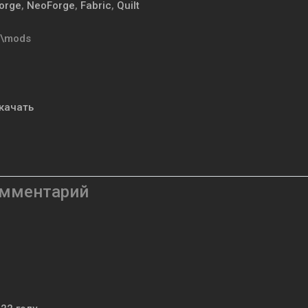
orge
,
NeoForge
,
Fabric
,
Quilt
t\mods
качать
омментарий