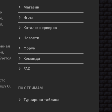
Магазин
то
Игры
о,
л,
Каталог серверов
Новости
енная
Форум
и,
буется
Команда
FAQ
сто
вишу
O
,
ПО СТРИМАМ
Турнирная таблица