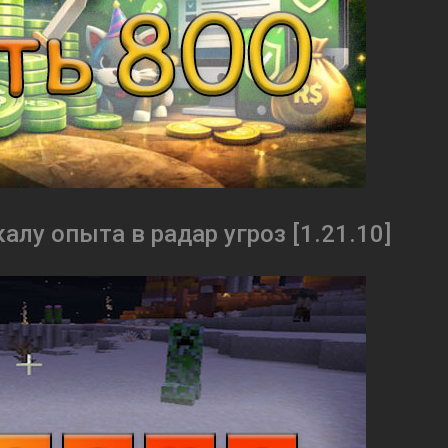
алу опыта в радар угроз [1.21.10]