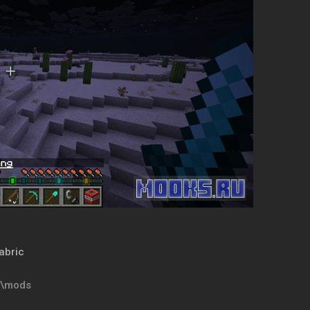
abric
t\mods