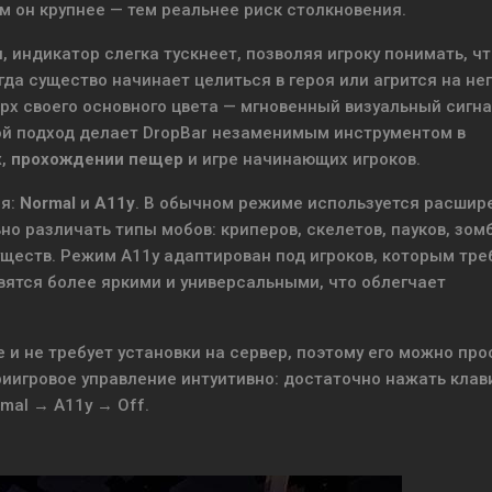
м он крупнее — тем реальнее риск столкновения.
, индикатор слегка тускнеет, позволяя игроку понимать, ч
да существо начинает целиться в героя или агрится на нег
х своего основного цвета — мгновенный визуальный сигна
ой подход делает DropBar незаменимым инструментом в
х
,
прохождении пещер
и игре начинающих игроков.
ия:
Normal
и
A11y
. В обычном режиме используется расшир
 различать типы мобов: криперов, скелетов, пауков, зомб
уществ. Режим A11y адаптирован под игроков, которым тре
ятся более яркими и универсальными, что облегчает
 и не требует установки на сервер, поэтому его можно про
утриигровое управление интуитивно: достаточно нажать кла
al → A11y → Off.