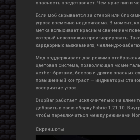
опасность представляет. Чем ярче пип и че
Если моб скрывается за стеной или блоками
угроза временно недосягаема. В момент, ког
метка вспыхивает красным свечением повер
который невозможно проигнорировать. Так
хардкорных выживаниях
,
челлендж-забега
Мод поддерживает два режима отображен
цветовая система, позволяющая моментально
нетher-брутами, боссов и других опасных с
повышенный контраст — индикаторы станов
восприятие угроз.
DropBar работает исключительно на клиенте
добавить в свою сборку Fabric 1.21.10. Вн
чтобы переключаться между режимами Norm
Скриншоты