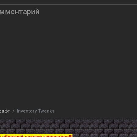
омментарий
рафт
Inventory Tweaks
з обратной ссылки запрещено!!!