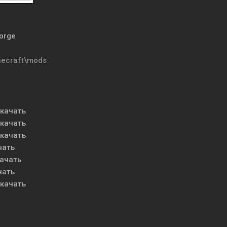
orge
necraft\mods
качать
качать
качать
чать
ачать
чать
качать