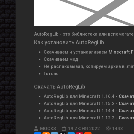
AutoRegLib - это библиотека или вспомогате
Как установить AutoRegLib
Скачиваем и устанавливаем
Minecraft 
Скачиваем мод
Не распаковывая, копируем архив в .mi
Готово
Скачать AutoRegLib
AutoRegLib для Minecraft 1.16.4 -
Скача
AutoRegLib для Minecraft 1.15.2 -
Скача
AutoRegLib для Minecraft 1.14.4 -
Скача
AutoRegLib для Minecraft 1.12.2 -
Скача
MOOKS
19 ИЮНЯ 2022
1443