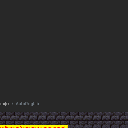
рафт
AutoRegLib
з обратной ссылки запрещено!!!