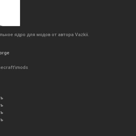
льное ядро для модов от автора Vazkii.
Forge
necraft\mods
ть
ть
ть
ть