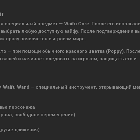
ft
тся специальный предмет —
Waifu Core
. После его использо
т выбрать любую доступную вайфу. После подтверждения в
ж сразу появляется в игровом мире.
сто — при помощи обычного
красного цветка (Poppy)
. Посл
 вашей и начинает следовать за игроком, защищать его и
ся
Waifu Wand
— специальный инструмент, открывающий м
овье персонажа
храна, свободное перемещение)
другие движения)