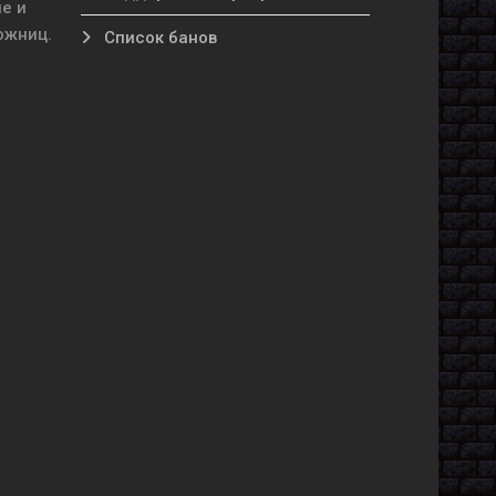
е и
ожниц.
Список банов