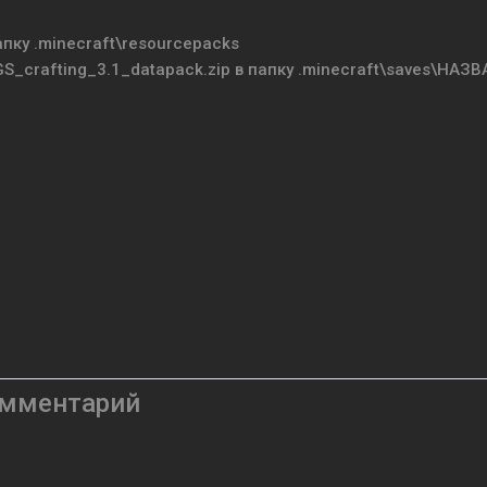
пку .minecraft\resourcepacks
S_crafting_3.1_datapack.zip в папку .minecraft\saves\НАЗ
омментарий