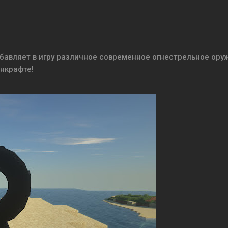
обавляет в игру различное современное огнестрельное ору
нкрафте!