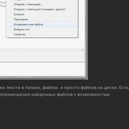
ска текста в папках, файлах и просто файлов на диске. Есть
и перемещения найденных файлов с возможностью