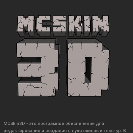
MCSkin3D - это пpoгpaмное обеспечение для
peдaктиpoвaния и создания с нуля cкинoв и тeкcтyp. B