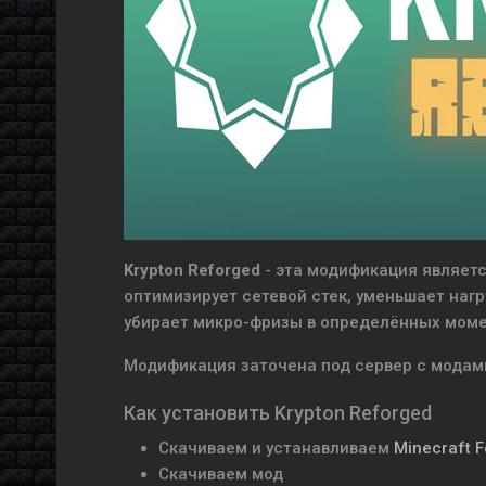
Krypton Reforged
- эта модификация являет
оптимизирует сетевой стек, уменьшает нагр
убирает микро-фризы в определённых моме
Модификация заточена под сервер с модами
Как установить Krypton Reforged
Скачиваем и устанавливаем
Minecraft 
Скачиваем мод