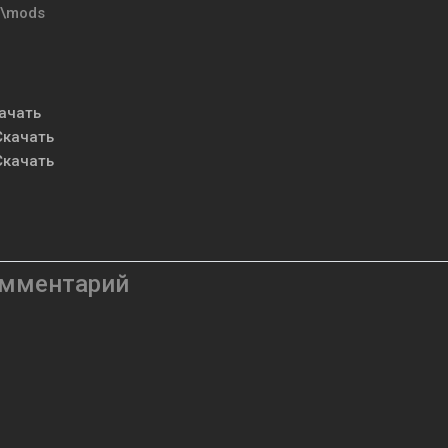
t\mods
ачать
Скачать
Скачать
омментарий