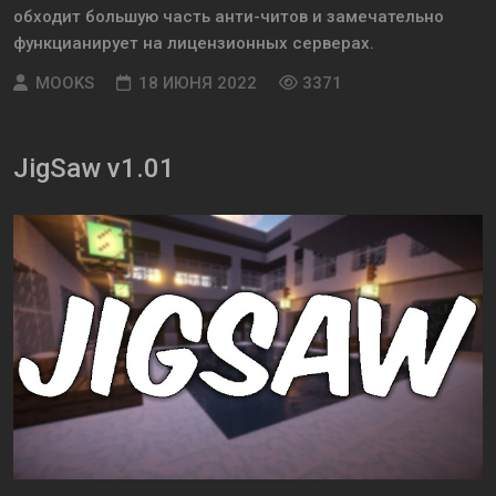
обходит большую часть анти-читов и замечательно
функцианирует на лицензионных серверах.
MOOKS
18 ИЮНЯ 2022
3371
JigSaw v1.01