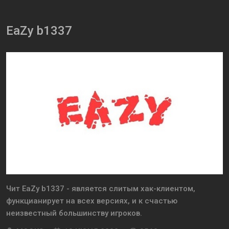
EaZy b1337
Чит EaZy b1337 - является слитым хак-клиентом,
функцианирует на всех версиях, и к счастью
неизвестный большинству игроков.